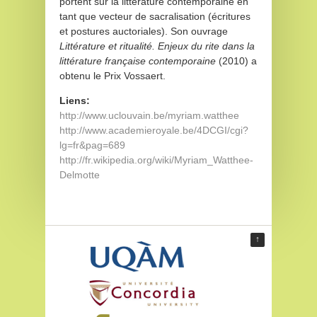
portent sur la littérature contemporaine en
tant que vecteur de sacralisation (écritures
et postures auctoriales). Son ouvrage
Littérature et ritualité. Enjeux du rite dans la
littérature française contemporaine
(2010) a
obtenu le Prix Vossaert.
Liens:
http://www.uclouvain.be/myriam.watthee
http://www.academieroyale.be/4DCGI/cgi?
lg=fr&pag=689
http://fr.wikipedia.org/wiki/Myriam_Watthee-
Delmotte
↑