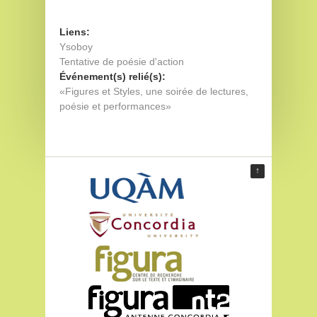
Liens:
Ysoboy
Tentative de poésie d'action
Événement(s) relié(s):
«Figures et Styles, une soirée de lectures,
poésie et performances»
↑